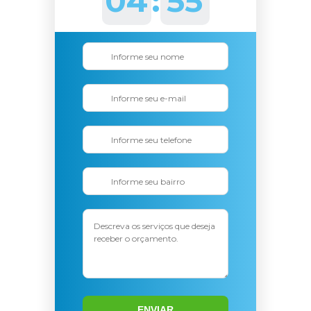
04
:
53
ENVIAR