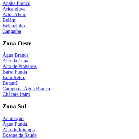
Anália Franco
Aricanduva
Artur Alvim
Belém
Belenzinho
Cangaíba
Zona Oeste
Água Branca
Alto da Lapa
Alto de Pinheiros
Barra Funda
Bom Retiro
Butantã
Campo da Água Branca
Chácara Itaim
Zona Sul
Aclimação
Água Funda
Alto do Ipiranga
Bosque da Saúde