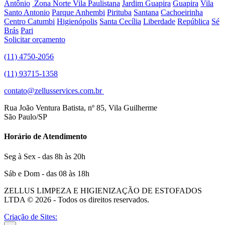
Antônio
Zona Norte
Vila Paulistana
Jardim Guapira
Guapira
Vila
Santo Antonio
Parque Anhembi
Pirituba
Santana
Cachoeirinha
Centro
Catumbi
Higienópolis
Santa Cecília
Liberdade
República
Sé
Brás
Pari
Solicitar orçamento
(11) 4750-2056
(11) 93715-1358
contato@zellusservices.com.br
Rua João Ventura Batista, nº 85, Vila Guilherme
São Paulo/SP
Horário de Atendimento
Seg à Sex - das 8h às 20h
Sáb e Dom - das 08 às 18h
ZELLUS LIMPEZA E HIGIENIZAÇÃO DE ESTOFADOS
LTDA © 2026 - Todos os direitos reservados.
Criação de Sites: