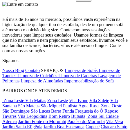
Há mais de 16 anos no mercado, possuímos vasta experiência na
higienização de qualquer tipo de estofado, desde um pequeno sofá
até mesmo o colchão king size. Conte com nossas soluções
inovadoras para limpar seus estofados. Usamos formas de limpeza
que não mancham e nem prejudicam seus estofados, livramos você e
sua família de ácaros, bactérias, vírus e até mesmo fungos. Conte
com as nossas soluções.
Siga-nos:
Nosso Blog
Contato
SERVIÇOS
Limpeza de Sofás
Limpeza de
Tapetes
Limpeza de Colchões
Limpeza de Cadeiras
Lavagem de
Poltronas
Limpeza de Almofadas
Impermeabilização de Sofá
BAIRROS ONDE ATENDEMOS
Zona Leste
Vila Matias
Zona Leste
Vila Ivone
Vila Salete
Vila
Santana
São Mateus
São Miguel Paulista
Água Rasa
Zona Oeste
São Domingos
São Lucas
Barra Funda
Freguesia do Ó
Raposo
Tavares
Vila Leopoldina
Bom Retiro
Butantã
Zona Sul
Cidade
Ademar
Jardim Fonte do Morumbi
Paraíso do Morumbi
Vila Vera
Jardim Santa Efigênia
Jardim Boa Esperança
Cupecê
Chácara Santo