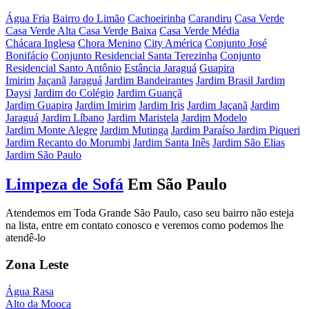
Água Fria
Bairro do Limão
Cachoeirinha
Carandiru
Casa Verde
Casa Verde Alta
Casa Verde Baixa
Casa Verde Média
Chácara Inglesa
Chora Menino
City América
Conjunto José
Bonifácio
Conjunto Residencial Santa Terezinha
Conjunto
Residencial Santo Antônio
Estância Jaraguá
Guapira
Imirim
Jaçanã
Jaraguá
Jardim Bandeirantes
Jardim Brasil
Jardim
Daysi
Jardim do Colégio
Jardim Guançã
Jardim Guapira
Jardim Imirim
Jardim Iris
Jardim Jaçanã
Jardim
Jaraguá
Jardim Líbano
Jardim Maristela
Jardim Modelo
Jardim Monte Alegre
Jardim Mutinga
Jardim Paraíso
Jardim Piqueri
Jardim Recanto do Morumbi
Jardim Santa Inês
Jardim São Elias
Jardim São Paulo
Limpeza de Sofá
Em São Paulo
Atendemos em Toda Grande São Paulo, caso seu bairro não esteja
na lista, entre em contato conosco e veremos como podemos lhe
atendê-lo
Zona Leste
Água Rasa
Alto da Mooca