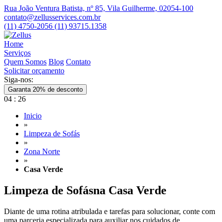
Rua João Ventura Batista, nº 85, Vila Guilherme, 02054-100
contato@zellusservices.com.br
(11) 4750-2056
(11) 93715.1358
Home
Serviços
Quem Somos
Blog
Contato
Solicitar orçamento
Siga-nos:
Garanta 20% de desconto
04
:
26
Inicio
»
Limpeza de Sofás
»
Zona Norte
»
Casa Verde
Limpeza de Sofás
na Casa Verde
Diante de uma rotina atribulada e tarefas para solucionar, conte com
uma parceria especializada para auxiliar nos cuidados de