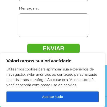
Mensagem:
ENVIAR
Valorizamos sua privacidade
Utilizamos cookies para aprimorar sua experiência de
navegação, exibir anúncios ou conteúdo personalizado
ZELLUS LIMPEZA E HIGIENIZAÇÃO DE
e analisar nosso tráfego. Ao clicar em “Aceitar todos”,
ESTOFADOS LTDA © 2026 - Todos os
você concorda com nosso uso de cookies.
direitos reservados.
Criação de Sites:
Aceitar tudo
LIGAR
ENTRE EM