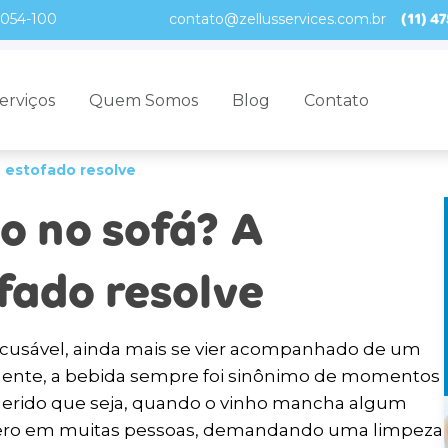
(11) 4
02054-100
contato@zellusservices.com.br
erviços
Quem Somos
Blog
Contato
 estofado resolve
o no sofá? A
fado resolve
ecusável, ainda mais se vier acompanhado de um
mente, a bebida sempre foi sinônimo de momentos
querido que seja, quando o vinho mancha algum
ero em muitas pessoas, demandando uma limpeza