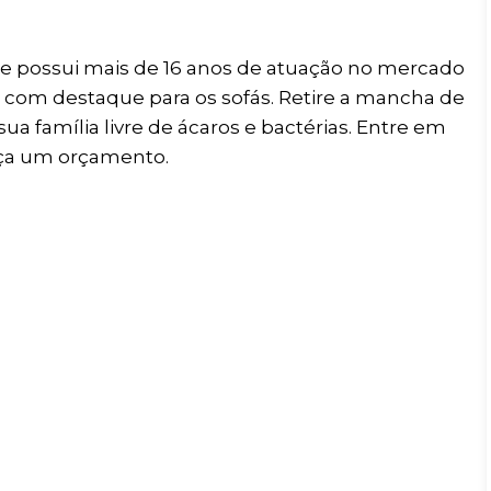
ME LIGUE AGORA
 possui mais de 16 anos de atuação no mercado
5
, com destaque para os sofás. Retire a mancha de
ua família livre de ácaros e bactérias. Entre em
aça um orçamento.