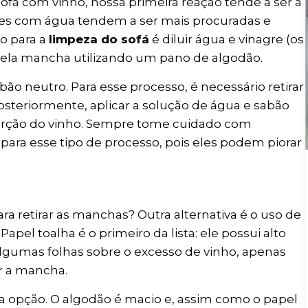
á com vinho, nossa primeira reação tende a ser a
uções com água tendem a ser mais procuradas e
ão para a
limpeza do sofá
é diluir água e vinagre (os
ela mancha utilizando um pano de algodão.
bão neutro. Para esse processo, é necessário retirar
posteriormente, aplicar a solução de água e sabão
sorção do vinho. Sempre tome cuidado com
ra esse tipo de processo, pois eles podem piorar
a retirar as manchas? Outra alternativa é o uso de
apel toalha é o primeiro da lista: ele possui alto
algumas folhas sobre o excesso de vinho, apenas
r a mancha.
opção. O algodão é macio e, assim como o papel