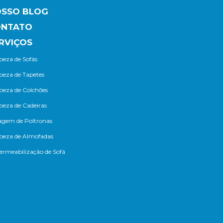
SSO BLOG
ONTATO
RVIÇOS
eza de Sofás
peza de Tapetes
peza de Colchões
peza de Cadeiras
agem de Poltronas
peza de Almofadas
rmeabilização de Sofá