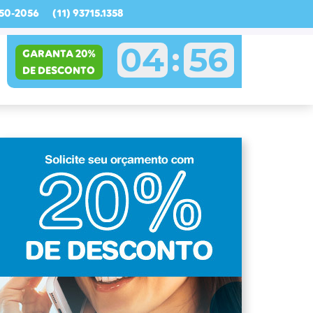
750-2056
(11) 93715.1358
04
:
55
GARANTA 20%
DE DESCONTO