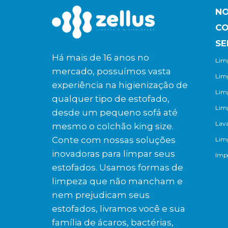
NO
C
SE
Há mais de 16 anos no
Limp
mercado, possuímos vasta
Lim
experiência na higienização de
Lim
qualquer tipo de estofado,
Lim
desde um pequeno sofá até
Lav
mesmo o colchão king size.
Conte com nossas soluções
Lim
inovadoras para limpar seus
Impe
estofados. Usamos formas de
limpeza que não mancham e
nem prejudicam seus
estofados, livramos você e sua
família de ácaros, bactérias,