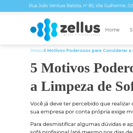
Rua João Ventura Batista, nº 85, Vila Guilherme, 
Home
S
Inicio
»
5 Motivos Poderosos para Considerar a 
5 Motivos Poder
a Limpeza de Sof
Você já deve ter percebido que realizar
sua empresa por conta própria exige mu
Para desmistificar algumas dúvidas e a
sofá profisional (até mesmo nos dias d