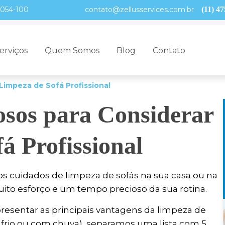
02054-100
contato@zellusservices.com.br
(11) 4
erviços
Quem Somos
Blog
Contato
Limpeza de Sofá Profissional
osos para Considerar
á Profissional
 os cuidados de limpeza de sofás na sua casa ou na
ito esforço e um tempo precioso da sua rotina.
presentar as principais vantagens da limpeza de
e frio ou com chuva), separamos uma lista com 5