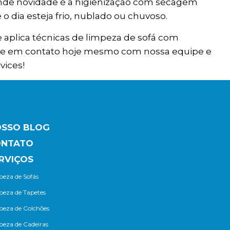
ande novidade é a higienização com secagem
dia esteja frio, nublado ou chuvoso.
 aplica técnicas de limpeza de sofá com
tre em contato hoje mesmo com nossa equipe e
vices!
SSO BLOG
ONTATO
RVIÇOS
eza de Sofás
peza de Tapetes
peza de Colchões
peza de Cadeiras