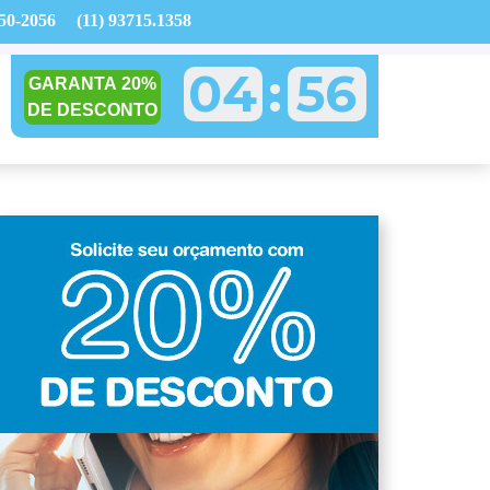
750-2056
(11) 93715.1358
04
:
55
GARANTA 20%
DE DESCONTO