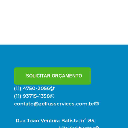
SOLICITAR ORÇAMENTO
(11) 4750-2056
(11) 93715-1358
contato@zellusservices.com.br
Rua João Ventura Batista, nº 85,