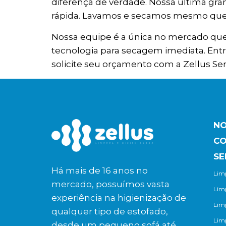
diferença de verdade. Nossa última gr
rápida. Lavamos e secamos mesmo que o 
Nossa equipe é a única no mercado que
tecnologia para secagem imediata. En
solicite seu orçamento com a Zellus Ser
NO
C
SE
Há mais de 16 anos no
Limp
mercado, possuímos vasta
Lim
experiência na higienização de
Lim
qualquer tipo de estofado,
Lim
desde um pequeno sofá até