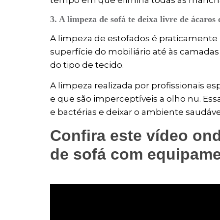
tempo em que elimina todas as mancha
3. A limpeza de sofá te deixa livre de ácaros 
A limpeza de estofados é praticamente
superfície do mobiliário até às camad
do tipo de tecido.
A limpeza realizada por profissionais es
e que são imperceptíveis a olho nu. Ess
e bactérias e deixar o ambiente saudáve
Confira este vídeo on
de sofá com equipame