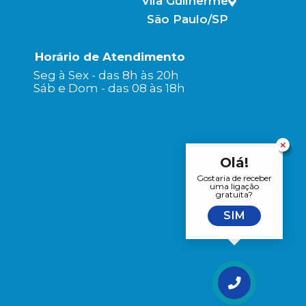
Vila Guilherme
São Paulo/SP
Horário de Atendimento
Seg à Sex - das 8h às 20h
Sáb e Dom - das 08 às 18h
Olá!
Gostaria de receber
uma ligação
gratuita?
SIM