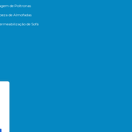
agem de Poltronas
peza de Almofadas
rmeabilização de Sofá